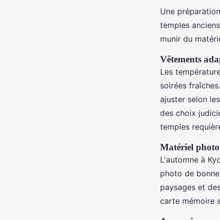
Une préparation 
temples anciens 
munir du matéri
Vêtements adap
Les température
soirées fraîches
ajuster selon le
des choix judic
temples requièr
Matériel phot
L'automne à Ky
photo de bonne 
paysages et des
carte mémoire s