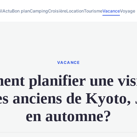
il
Actu
Bon plan
Camping
Croisière
Location
Tourisme
Vacance
Voyage
VACANCE
t planifier une vis
s anciens de Kyoto,
en automne?