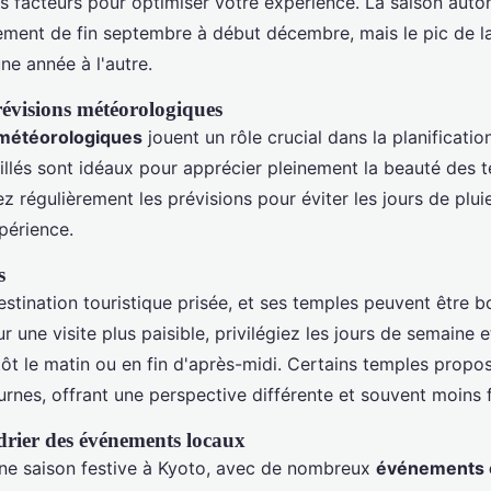
s facteurs pour optimiser votre expérience. La saison aut
ement de fin septembre à début décembre, mais le pic de la
une année à l'autre.
révisions météorologiques
 météorologiques
jouent un rôle crucial dans la planification
eillés sont idéaux pour apprécier pleinement la beauté des 
ez régulièrement les prévisions pour éviter les jours de plui
périence.
s
stination touristique prisée, et ses temples peuvent être b
 une visite plus paisible, privilégiez les jours de semaine 
s tôt le matin ou en fin d'après-midi. Certains temples prop
urnes, offrant une perspective différente et souvent moins 
ndrier des événements locaux
ne saison festive à Kyoto, avec de nombreux
événements c