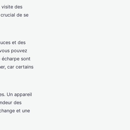
 visite des
crucial de se
ouces et des
vous pouvez
e écharpe sont
r, car certains
es. Un appareil
endeur des
change et une