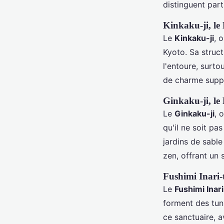
distinguent part
Kinkaku-ji, le
Le
Kinkaku-ji
, 
Kyoto. Sa struct
l'entoure, surt
de charme suppl
Ginkaku-ji, le
Le
Ginkaku-ji
, 
qu'il ne soit pa
jardins de sable
zen, offrant un 
Fushimi Inari-t
Le
Fushimi Inar
forment des tun
ce sanctuaire, a