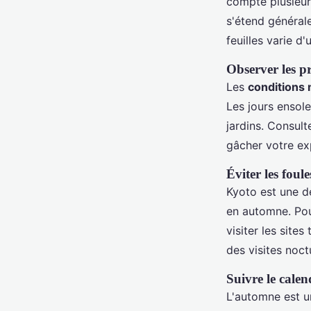
compte plusieur
s'étend général
feuilles varie d'
Observer les p
Les
conditions
Les jours ensol
jardins. Consult
gâcher votre ex
Éviter les foule
Kyoto est une de
en automne. Pour
visiter les site
des visites noct
Suivre le cale
L'automne est u