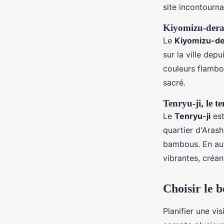
site incontourn
Kiyomizu-dera,
Le
Kiyomizu-de
sur la ville dep
couleurs flambo
sacré.
Tenryu-ji, le t
Le
Tenryu-ji
est
quartier d'Arash
bambous. En aut
vibrantes, créa
Choisir le 
Planifier une v