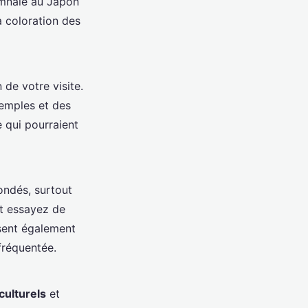
omnale au Japon
 coloration des
 de votre visite.
temples et des
e qui pourraient
ondés, surtout
et essayez de
osent également
fréquentée.
ulturels
et