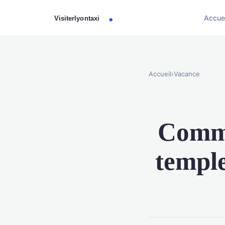
Accue
Accueil
›
Vacance
Commen
temple