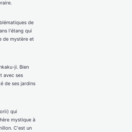
raire.
emblématiques de
ans l'étang qui
e de mystère et
nkaku-ji. Bien
nt avec ses
é de ses jardins
rii) qui
hère mystique à
illon. C'est un