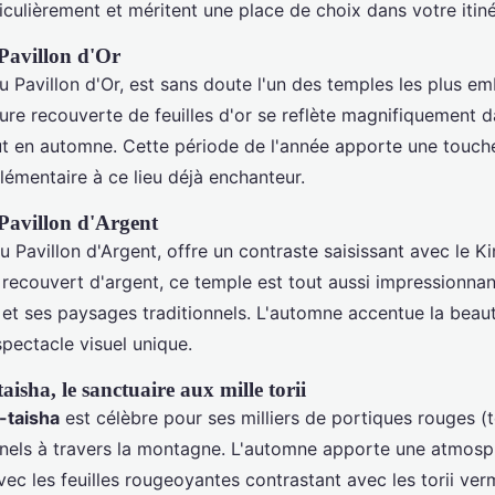
iculièrement et méritent une place de choix dans votre itiné
 Pavillon d'Or
ou Pavillon d'Or, est sans doute l'un des temples les plus 
ure recouverte de feuilles d'or se reflète magnifiquement d
out en automne. Cette période de l'année apporte une touch
émentaire à ce lieu déjà enchanteur.
 Pavillon d'Argent
ou Pavillon d'Argent, offre un contraste saisissant avec le Ki
s recouvert d'argent, ce temple est tout aussi impressionna
 et ses paysages traditionnels. L'automne accentue la beaut
spectacle visuel unique.
aisha, le sanctuaire aux mille torii
i-taisha
est célèbre pour ses milliers de portiques rouges (to
nels à travers la montagne. L'automne apporte une atmosp
vec les feuilles rougeoyantes contrastant avec les torii verm